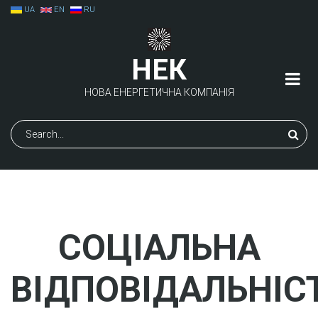
Перейти
UA
EN
RU
до
основного
вмісту
НЕК
НОВА ЕНЕРГЕТИЧНА КОМПАНІЯ
Пошук
СОЦІАЛЬНА
ВІДПОВІДАЛЬНІС