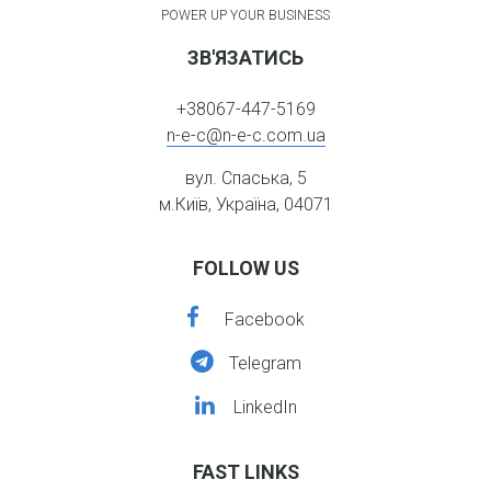
POWER UP YOUR BUSINESS
ЗВ'ЯЗАТИСЬ
+38067-447-5169
n-e-c@n-e-c.com.ua
вул. Спаська, 5
м.Київ, Україна, 04071
FOLLOW US
facebook
Facebook
telegram
Telegram
linkedin
LinkedIn
FAST LINKS