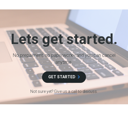
Lets get started.
No prepaiment, no paperwork—and you can cancel
anytime.
GET STARTED
Not sure yet?
Give us a call
to discuss.